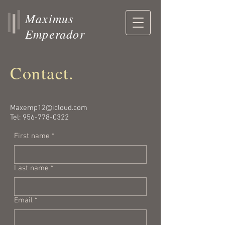
Maximus
Emperador
Contact.
Maxemp12@icloud.com
Tel:
956-778-0322
First name
*
Last name
*
Email
*